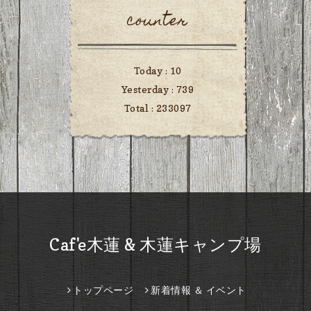
counter
Today :
10
Yesterday :
739
Total :
233097
Caf'e木蓮 & 木蓮キャンプ場
トップページ
新着情報 ＆ イベント