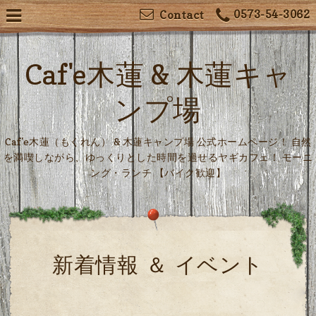
0573-54-3062
Contact
Caf'e木蓮 & 木蓮キャ
ンプ場
Caf'e木蓮（もくれん） & 木蓮キャンプ場 公式ホームページ！ 自然
を満喫しながら、ゆっくりとした時間を過せるヤギカフェ！ モーニ
ング・ランチ 【バイク歓迎】
新着情報 ＆ イベント