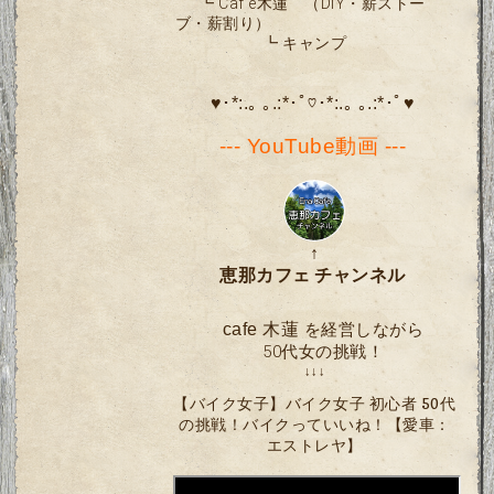
 　 ┗ Caf'e木蓮　（DIY・薪ストー
ブ・薪割り）
　　 　 　　┗ キャンプ
♥･*:.｡ ｡.:*･ﾟ♡･*:.｡ ｡.:*･ﾟ♥
--- YouTube動画 ---
↑
恵那カフェ チャンネル
cafe 木蓮
を経営しながら
　50代女の挑戦！
↓↓↓
【バイク女子】バイク女子 初心者 50代
の挑戦！バイクっていいね！【愛車：
エストレヤ】