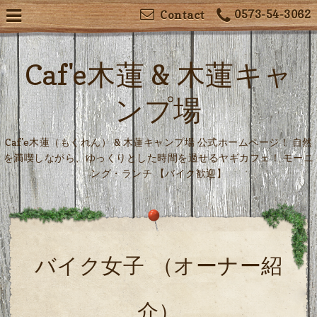
0573-54-3062
Contact
Caf'e木蓮 & 木蓮キャ
ンプ場
Caf'e木蓮（もくれん） & 木蓮キャンプ場 公式ホームページ！ 自然
を満喫しながら、ゆっくりとした時間を過せるヤギカフェ！ モーニ
ング・ランチ 【バイク歓迎】
バイク女子 （オーナー紹
介）