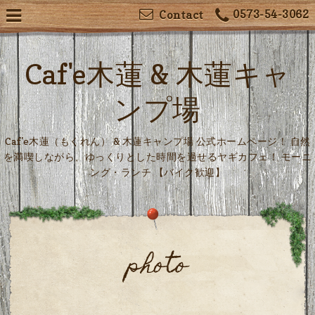
0573-54-3062
Contact
Caf'e木蓮 & 木蓮キャ
ンプ場
Caf'e木蓮（もくれん） & 木蓮キャンプ場 公式ホームページ！ 自然
を満喫しながら、ゆっくりとした時間を過せるヤギカフェ！ モーニ
ング・ランチ 【バイク歓迎】
photo