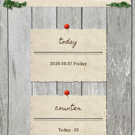
today
2026.08.07 Friday
counter
Today :
33