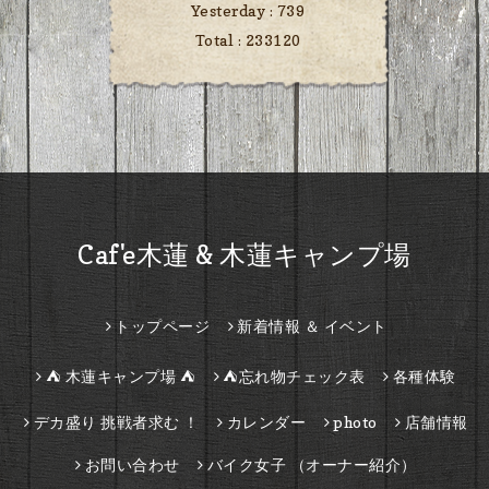
Yesterday :
739
Total :
233120
Caf'e木蓮 & 木蓮キャンプ場
トップページ
新着情報 ＆ イベント
⛺ 木蓮キャンプ場 ⛺
⛺忘れ物チェック表
各種体験
デカ盛り 挑戦者求む ！
カレンダー
photo
店舗情報
お問い合わせ
バイク女子 （オーナー紹介）