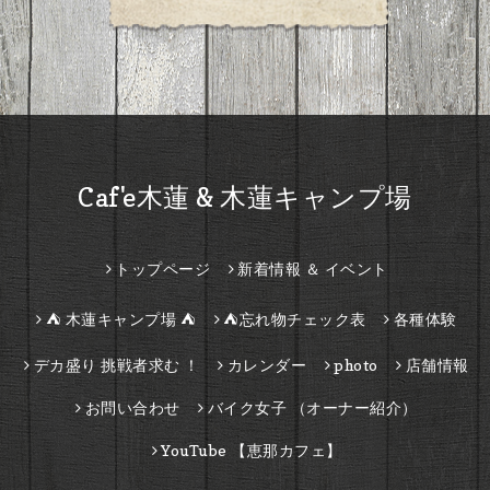
Caf'e木蓮 & 木蓮キャンプ場
トップページ
新着情報 ＆ イベント
⛺ 木蓮キャンプ場 ⛺
⛺忘れ物チェック表
各種体験
デカ盛り 挑戦者求む ！
カレンダー
photo
店舗情報
お問い合わせ
バイク女子 （オーナー紹介）
YouTube 【恵那カフェ】