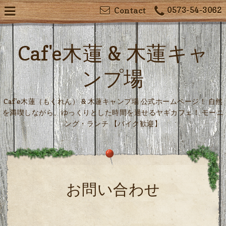
0573-54-3062
Contact
Caf'e木蓮 & 木蓮キャ
ンプ場
Caf'e木蓮（もくれん） & 木蓮キャンプ場 公式ホームページ！ 自然
を満喫しながら、ゆっくりとした時間を過せるヤギカフェ！ モーニ
ング・ランチ 【バイク歓迎】
お問い合わせ