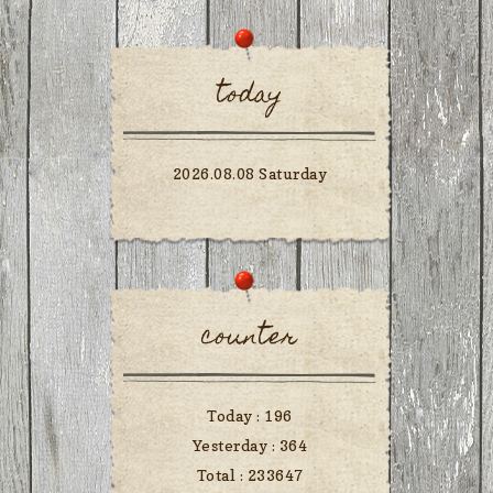
today
2026.08.08 Saturday
counter
Today :
196
Yesterday :
364
Total :
233647