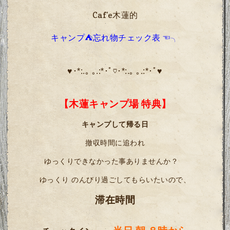
Caf'e木蓮的
キャンプ⛺忘れ物チェック表
☜╮
♥･*:.｡ ｡.:*･ﾟ♡･*:.｡ ｡.:*･ﾟ♥
【木蓮キャンプ場
特典
】
キャンプして帰る日
撤収時間に追われ
ゆっくりできなかった事ありませんか？
ゆっくり のんびり過ごしてもらいたいので、
滞在時間