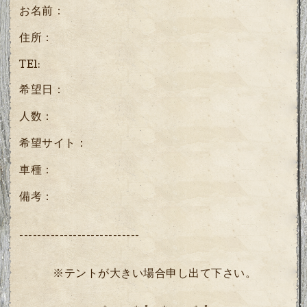
お名前：
住所：
TEl:
希望日：
人数：
希望サイト：
車種：
備考：
---------------------------
※テントが大きい場合申し出て下さい。