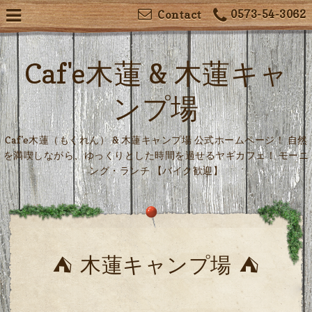
0573-54-3062
Contact
Caf'e木蓮 & 木蓮キャ
ンプ場
Caf'e木蓮（もくれん） & 木蓮キャンプ場 公式ホームページ！ 自然
を満喫しながら、ゆっくりとした時間を過せるヤギカフェ！ モーニ
ング・ランチ 【バイク歓迎】
⛺ 木蓮キャンプ場 ⛺