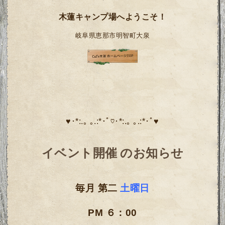
#キャンプ
#キャンプ場
#バイク #デカ盛り #ヤギ
#カフェ
木蓮キャンプ場へようこそ！
岐阜県恵那市明智町大泉
♥･*:.｡ ｡.:*･ﾟ♡･*:.｡ ｡.:*･ﾟ♥
イベント開催 のお知らせ
毎月 第二
土曜日
PM ６：00