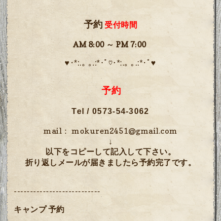
予約
受付時間
AM 8:00 ～ PM 7:00
♥･*:.｡ ｡.:*･ﾟ♡･*:.｡ ｡.:*･ﾟ♥
予約
Tel / 0573-54-3062
mail：
mokuren2451@gmail.com
↓
以下をコピーして記入して下さい。
折り返しメールが届きましたら予約完了です。
---------------------------
キャンプ 予約