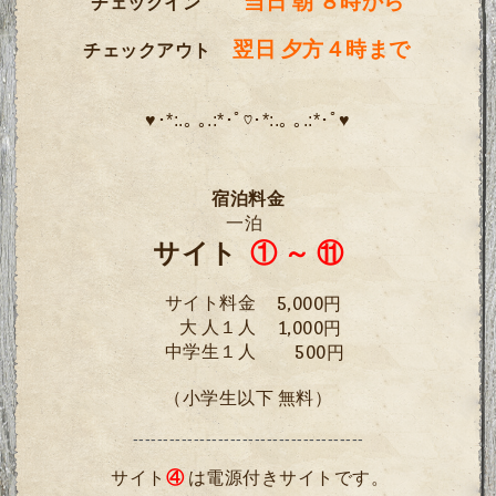
当日 朝 ８時から
チェックイン
翌日 夕方４時まで
チェックアウト
♥･*:.｡ ｡.:*･ﾟ♡･*:.｡ ｡.:*･ﾟ♥
宿泊料金
一泊
サイト
① ～ ⑪
5,000円
サイト料金
大 人１人
1,000円
中学生１人
500円
（小学生以下 無料）
--------------------------------------
サイト
④
は電源付きサイトです。