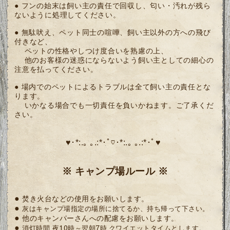
●
フンの始末は飼い主の責任で回収し、匂い・汚れが残ら
ないように処理してください。
● 無駄吠え、ペット同士の喧嘩、飼い主以外の方への飛び
付きなど、
ペットの性格やしつけ度合いを熟慮の上、
他のお客様の迷惑にならないよう飼い主としての細心の
注意を払ってください。
● 場内でのペットによるトラブルは全て飼い主の責任とな
ります。
いかなる場合でも一切責任を負いかねます。ご了承くだ
さい。
♥･*:.｡ ｡.:*･ﾟ♡･*:.｡ ｡.:*･ﾟ♥
※ キャンプ場ルール ※
●
焚き火台などの使用をお願いします。
●
灰は
キャンプ場指定の場所に捨てるか、持ち帰って下さい。
●
他のキャンパーさんへの配慮をお願いします。
●
夜10時～翌朝7時 クワイエットタイムとします。
消灯時間