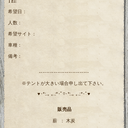
TEl:
希望日：
人数：
希望サイト：
車種：
備考：
---------------------------
※テントが大きい場合申し出て下さい。
♥･*:.｡ ｡.:*･ﾟ♡･*:.｡ ｡.:*･ﾟ♥
販売品
木炭
薪 ：