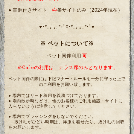
●
電源付きサイト
④
番サイトのみ（2024年現在）
♥･*:.｡ ｡.:*･ﾟ♡･*:.｡ ｡.:*･ﾟ♥
※ ペットについて※
ペット同伴利用
可
※Caf'eの利用は、テラス席のみとなります。
ペット同伴の際には下記マナー・ルールを十分に守った上で
のご利用をお願い致します。
● 場内ではリード着用を義務づけております。
● 場内散歩時などは、他のお客様のご利用施設・サイトに
入らないように注意してください。
● 場内でブラッシングをしないでください。
抜け毛がひどい時期は、洋服を着せたり、抜け毛の回収
をお願いします。