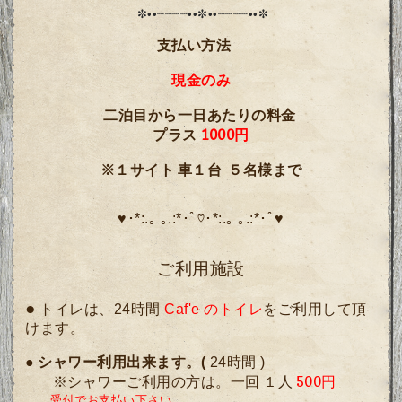
✼••┈┈┈┈••✼••┈┈┈┈••✼
支払い方法
現金のみ
二泊目から一日あたりの料金
プラス
1000円
※１サイト 車１台 ５名様まで
♥･*:.｡ ｡.:*･ﾟ♡･*:.｡ ｡.:*･ﾟ♥
ご利用施設
●
トイレは、24時間
Caf'e のトイレ
をご利用して頂
けます。
●
シャワー利用出来ます。(
24時間 )
※シャワーご利用の方は。一回 １人
500円
受付でお支払い下さい。