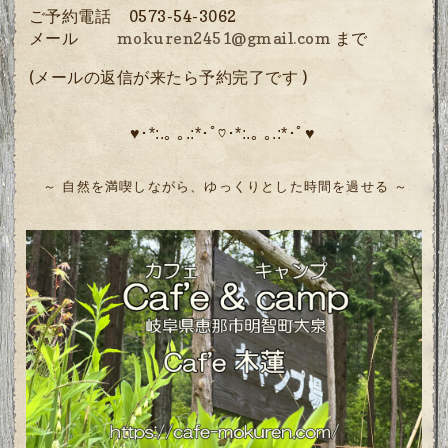
ご予約電話 0573-54-3062
メール
mokuren2451@gmail.com
まで
(メールの返信が来たら予約完了です )
♥･*:.｡ ｡.:*･ﾟ♡･*:.｡ ｡.:*･ﾟ♥
～ 自
然を満喫しながら、
ゆっくりとした時間を過せる ～