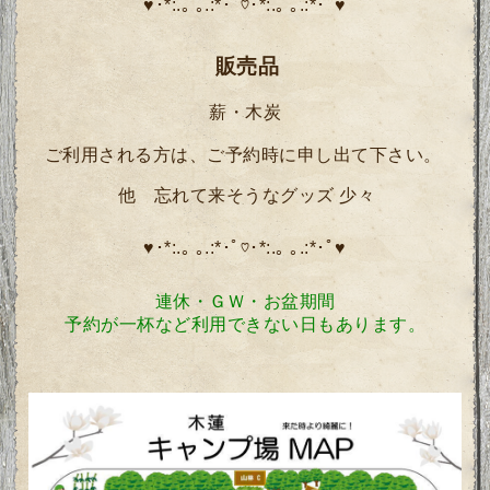
♥･*:.｡ ｡.:*･ﾟ♡･*:.｡ ｡.:*･ﾟ♥
販売品
木炭
薪・
ご利用される方は、ご予約時に申し出て下さい。
忘れて来そうなグッズ 少々
他
♥･*:.｡ ｡.:*･ﾟ♡･*:.｡ ｡.:*･ﾟ♥
連休・ＧＷ・お盆期間
予約が一杯など利用できない日もあります。