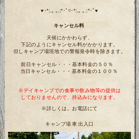
♥･*:.｡ ｡.:*･ﾟ♡･*:.｡ ｡.:*･ﾟ♥
キャンセル料
天候にかかわらず、
下記のようにキャンセル料がかかります。
但しキャンプ場現地での警報発令時を除きます。
前日キャンセル・・・基本料金の５０％
当日キャンセル・・・基本料金の１００％
※デイキャンプでの食事や
飲み物等の
提供は
しておりませんので、
持込みになります。
※詳しくは。お電話にて
キャンプ場 車 出入口