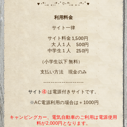
♥･*:.｡ ｡.:*･ﾟ♡･*:.｡ ｡.:*･ﾟ♥
利用料金
サイト一律
1,500円
サイト料金
大 人１人
500円
中学生１人
250円
（小学生以下 無料）
支払い方法 現金のみ
----------------------
サイト
④
は
電
源
付きサイトです。
※
AC
電源
利用の場合は＋1000円
キャンピングカー、電気自動車のご利用は電源使用
料が2,000円となります。