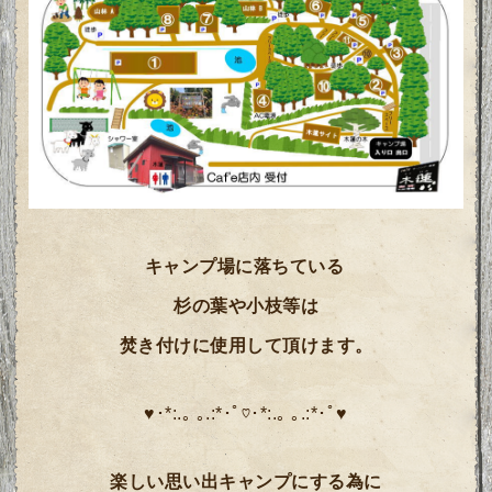
キャンプ場に落ちている
杉の葉や小枝等は
焚き付けに使用して頂けます。
♥･*:.｡ ｡.:*･ﾟ♡･*:.｡ ｡.:*･ﾟ♥
楽しい思い出キャンプにする為に