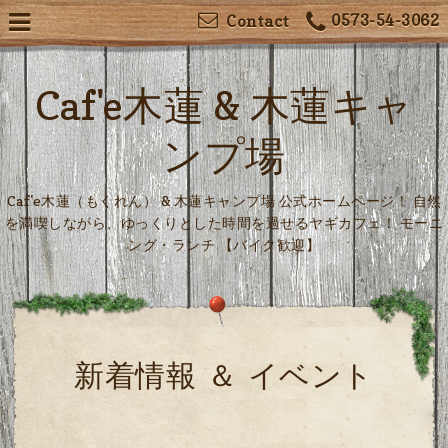
0573-54-3062
Contact
Caf'e木蓮 & 木蓮キャ
ンプ場
Caf'e木蓮（もくれん） & 木蓮キャンプ場 公式ホームページ！ 自然
を満喫しながら、ゆっくりとした時間を過せるヤギカフェ！ モーニ
ング・ランチ 【バイク歓迎】
新着情報 ＆ イベント