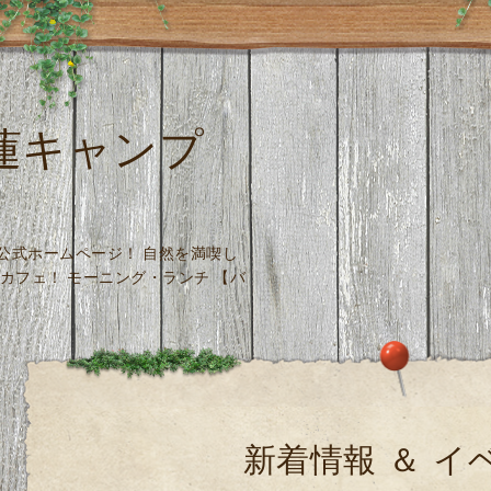
 木蓮キャンプ
場 公式ホームページ！ 自然を満喫し
カフェ！ モーニング・ランチ 【バ
新着情報 ＆ イ