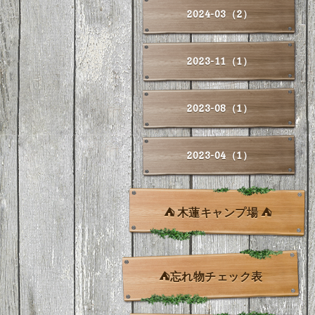
2024-03（2）
2023-11（1）
2023-08（1）
2023-04（1）
⛺ 木蓮キャンプ場 ⛺
⛺忘れ物チェック表