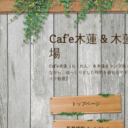
Caf'e木蓮 &
場
Caf'e木蓮（もくれん） & 木蓮キャンプ
ながら、ゆっくりとした時間を過せるヤギ
イク歓迎】
トップページ