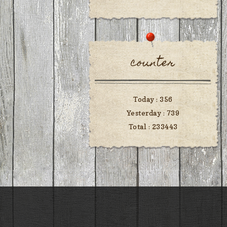
counter
Today :
356
Yesterday :
739
Total :
233443