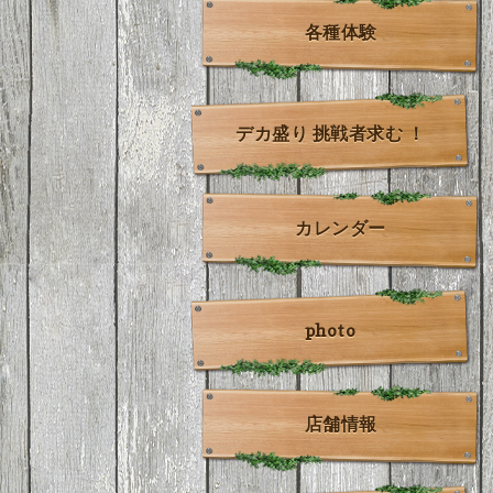
各種体験
デカ盛り 挑戦者求む ！
カレンダー
photo
店舗情報