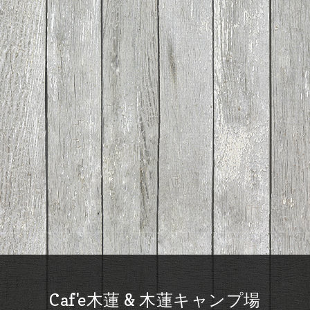
Caf'e木蓮 & 木蓮キャンプ場