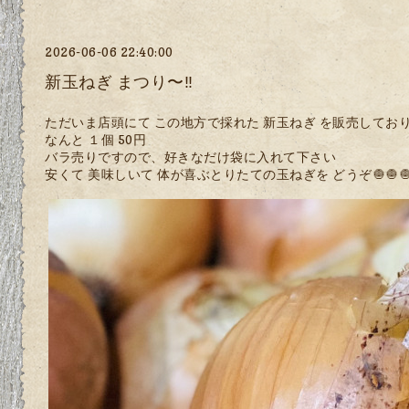
2026-06-06 22:40:00
新玉ねぎ まつり〜‼️
ただいま店頭にて この地方で採れた 新玉ねぎ を販売してお
なんと １個 50円
バラ売りですので、好きなだけ袋に入れて下さい
安くて 美味しいて 体が喜ぶとりたての玉ねぎを どうぞ🧅🧅