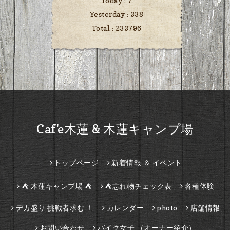
Today :
7
Yesterday :
338
Total :
233796
Caf'e木蓮 & 木蓮キャンプ場
トップページ
新着情報 ＆ イベント
⛺ 木蓮キャンプ場 ⛺
⛺忘れ物チェック表
各種体験
デカ盛り 挑戦者求む ！
カレンダー
photo
店舗情報
お問い合わせ
バイク女子 （オーナー紹介）