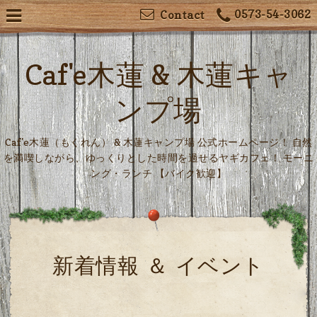
0573-54-3062
Contact
Caf'e木蓮 & 木蓮キャ
ンプ場
Caf'e木蓮（もくれん） & 木蓮キャンプ場 公式ホームページ！ 自然
を満喫しながら、ゆっくりとした時間を過せるヤギカフェ！ モーニ
ング・ランチ 【バイク歓迎】
新着情報 ＆ イベント