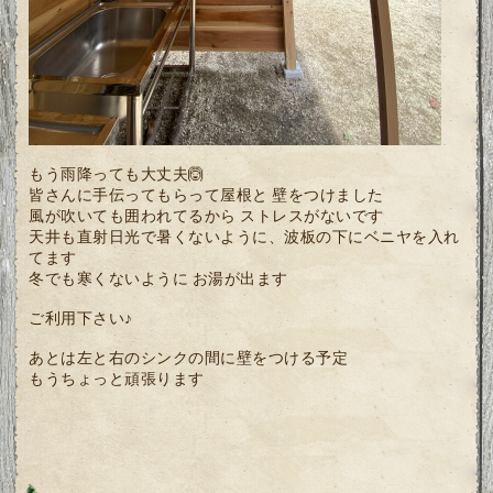
もう雨降っても大丈夫🙆
皆さんに手伝ってもらって屋根と 壁をつけました
風が吹いても囲われてるから ストレスがないです
天井も直射日光で暑くないように、波板の下にベニヤを入れ
てます
冬でも寒くないように お湯が出ます
ご利用下さい♪
あとは左と右のシンクの間に壁をつける予定
もうちょっと頑張ります