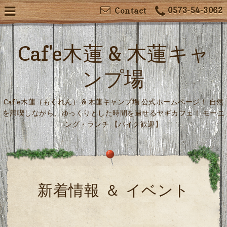
0573-54-3062
Contact
Caf'e木蓮 & 木蓮キャ
ンプ場
Caf'e木蓮（もくれん） & 木蓮キャンプ場 公式ホームページ！ 自然
を満喫しながら、ゆっくりとした時間を過せるヤギカフェ！ モーニ
ング・ランチ 【バイク歓迎】
新着情報 ＆ イベント