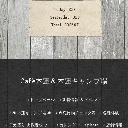
Today :
259
Yesterday :
313
Total :
232607
Caf'e木蓮 & 木蓮キャンプ場
トップページ
新着情報 ＆ イベント
⛺ 木蓮キャンプ場 ⛺
⛺忘れ物チェック表
各種体験
デカ盛り 挑戦者求む ！
カレンダー
photo
店舗情報