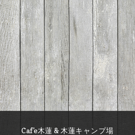
Caf'e木蓮 & 木蓮キャンプ場