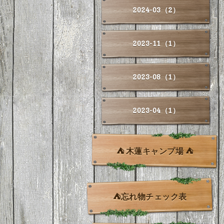
2024-03（2）
2023-11（1）
2023-08（1）
2023-04（1）
⛺ 木蓮キャンプ場 ⛺
⛺忘れ物チェック表