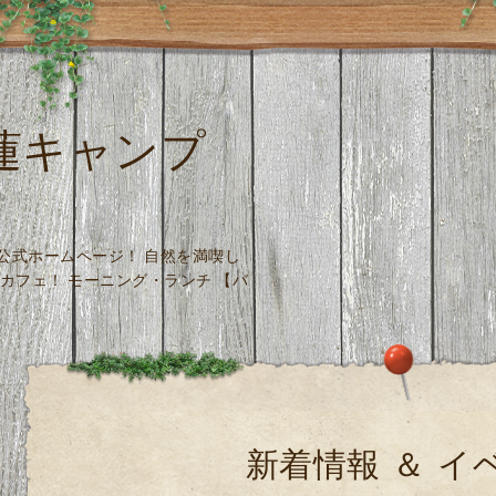
 木蓮キャンプ
場 公式ホームページ！ 自然を満喫し
カフェ！ モーニング・ランチ 【バ
新着情報 ＆ イ