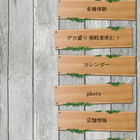
各種体験
デカ盛り 挑戦者求む ！
カレンダー
photo
店舗情報