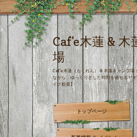
Caf'e木蓮 &
場
Caf'e木蓮（もくれん） & 木蓮キャンプ
ながら、ゆっくりとした時間を過せるヤギ
イク歓迎】
トップページ