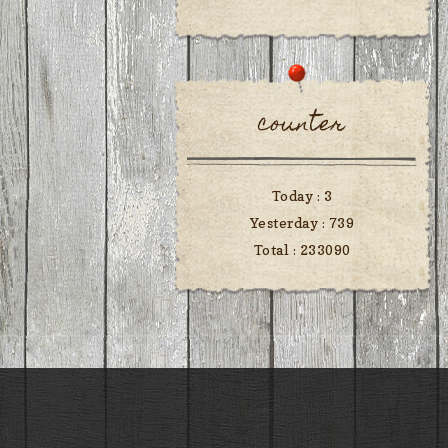
counter
Today :
3
Yesterday :
739
Total :
233090