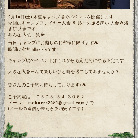
2月14日(土) 木蓮キャンプ場でイベントを開催します
今回はキャンプファイヤー大会 & 豚汁の振る舞い 大会 & 焼
き餅 大会です
みんな 大会 笑😆
当日 キャンプにお越しのお客様に限ります⛺️
時間は夕方 5時からです
キャンプ場のイベントはこれからも定期的にやる予定です
大きな火を囲んで楽しいひと時を過ごしてみませんか？
皆さんのご予約お待ちしております♪⛺️
ご予約電話 ０５７３ -５４-３０６２
メール mokuren2451@gmail.comまで
(メールの返信が来たら予約完了です )