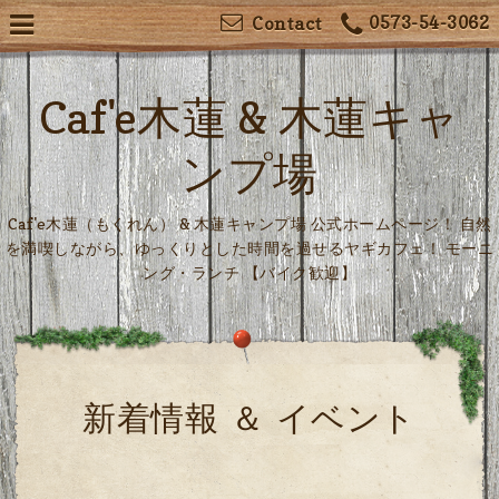
0573-54-3062
Contact
Caf'e木蓮 & 木蓮キャ
ンプ場
Caf'e木蓮（もくれん） & 木蓮キャンプ場 公式ホームページ！ 自然
を満喫しながら、ゆっくりとした時間を過せるヤギカフェ！ モーニ
ング・ランチ 【バイク歓迎】
新着情報 ＆ イベント