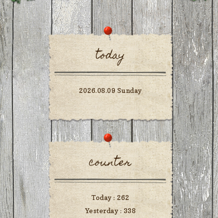
today
2026.08.09 Sunday
counter
Today :
262
Yesterday :
338