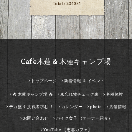
Total :
234051
Caf'e木蓮 & 木蓮キャンプ場
トップページ
新着情報 ＆ イベント
⛺ 木蓮キャンプ場 ⛺
⛺忘れ物チェック表
各種体験
デカ盛り 挑戦者求む ！
カレンダー
photo
店舗情報
お問い合わせ
バイク女子 （オーナー紹介）
YouTube 【恵那カフェ】