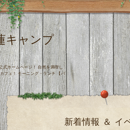
 木蓮キャンプ
場 公式ホームページ！ 自然を満喫し
カフェ！ モーニング・ランチ 【バ
新着情報 ＆ イ