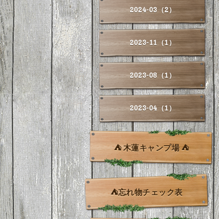
2024-03（2）
2023-11（1）
2023-08（1）
2023-04（1）
⛺ 木蓮キャンプ場 ⛺
⛺忘れ物チェック表