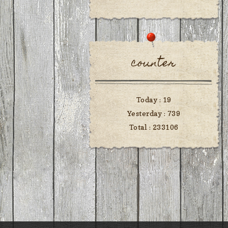
counter
Today :
19
Yesterday :
739
Total :
233106