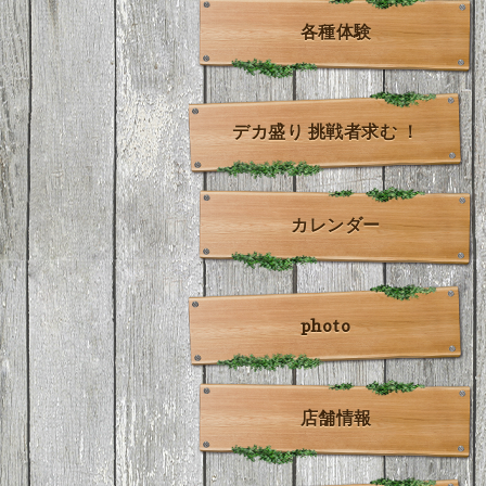
各種体験
デカ盛り 挑戦者求む ！
カレンダー
photo
店舗情報