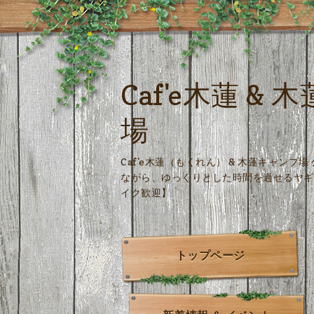
Caf'e木蓮 &
場
Caf'e木蓮（もくれん） & 木蓮キャンプ
ながら、ゆっくりとした時間を過せるヤギ
イク歓迎】
トップページ