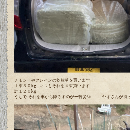
チモシーやクレインの乾牧草を買います
１束３０kg いつもそれを４束買います
計１２０kg
うちで それを車から降ろすのが一苦労💦 ヤギさんが待っ