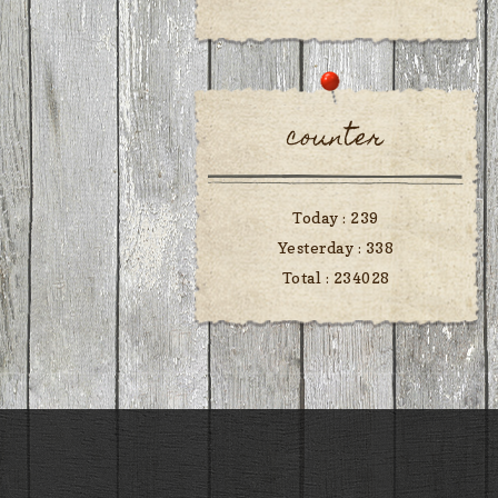
counter
Today :
239
Yesterday :
338
Total :
234028