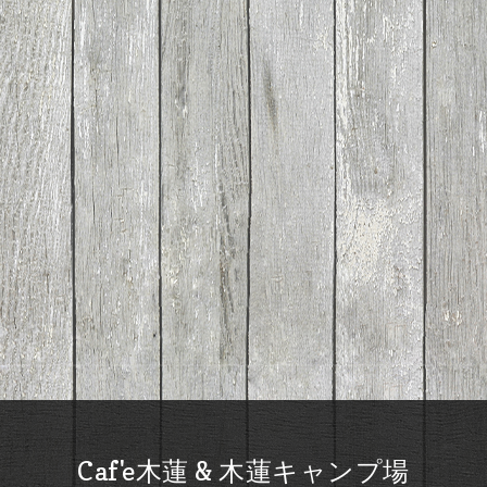
Caf'e木蓮 & 木蓮キャンプ場