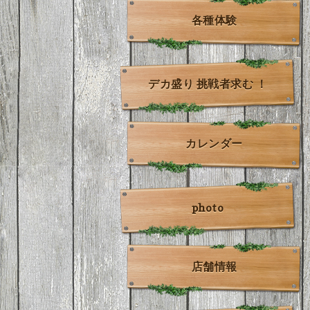
各種体験
デカ盛り 挑戦者求む ！
カレンダー
photo
店舗情報