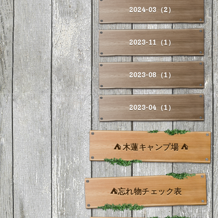
2024-03（2）
2023-11（1）
2023-08（1）
2023-04（1）
⛺ 木蓮キャンプ場 ⛺
⛺忘れ物チェック表