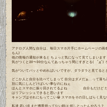
アナログ人間な自分は、毎日スマホ片手にホームページの画
もん)
他の情報の通知が来ると ちょっと気になって見てしまいます
気がつくと20〜30分なんてあっちゃう間にすぎとる( ﾟдﾟ)
気がついてパッとやめればいいですが、ダラダラと見てるとき
どこか人と自分を比べてしまって 自分はダメだぁ…って落ち
別に気にしんどけばいい事なのにねぇ
ほんとスマホに振り回されてるよね 自分もだけど たま
はリフレッシュできると思います
キャンプはそれにもってこい😁 スマホをその日しばらく見
私達 若い頃 まだ携帯持ってない時は 何しとったんやろう？