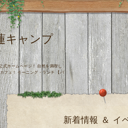
 木蓮キャンプ
場 公式ホームページ！ 自然を満喫し
カフェ！ モーニング・ランチ 【バ
新着情報 ＆ イ