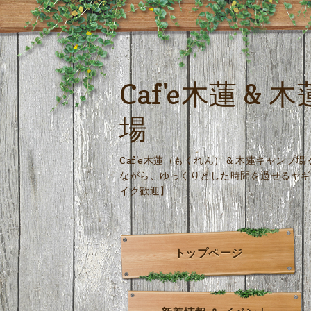
Caf'e木蓮 &
場
Caf'e木蓮（もくれん） & 木蓮キャンプ
ながら、ゆっくりとした時間を過せるヤギ
イク歓迎】
トップページ