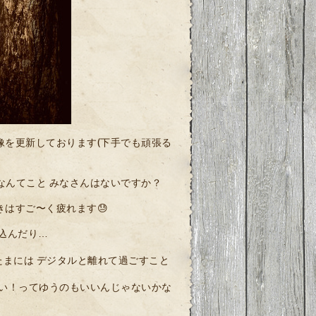
像を更新しております(下手でも頑張る
 なんてこと みなさんはないですか？
はすご〜く疲れます😓
込んだり…
には デジタルと離れて過ごすこと
ない！ってゆうのもいいんじゃないかな