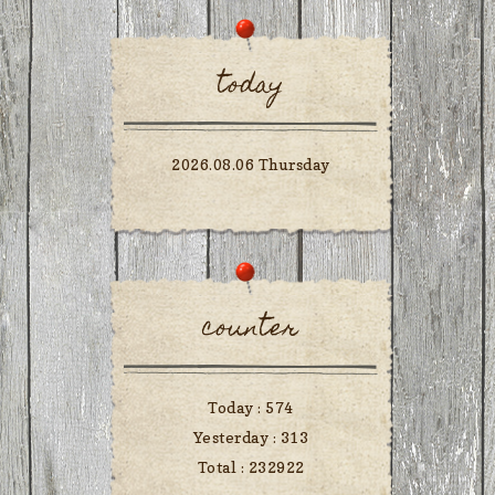
today
2026.08.06 Thursday
counter
Today :
574
Yesterday :
313
Total :
232922