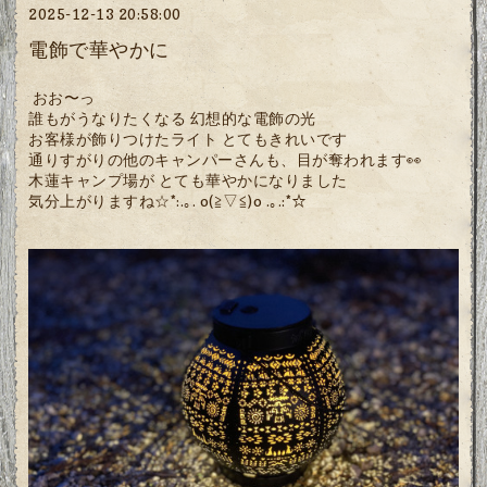
2025-12-13 20:58:00
電飾で華やかに
おお〜っ
誰もがうなりたくなる 幻想的な電飾の光
お客様が飾りつけたライト とてもきれいです
通りすがりの他のキャンパーさんも、目が奪われます👀
木蓮キャンプ場が とても華やかになりました
気分上がりますね☆*:.｡. o(≧▽≦)o .｡.:*☆