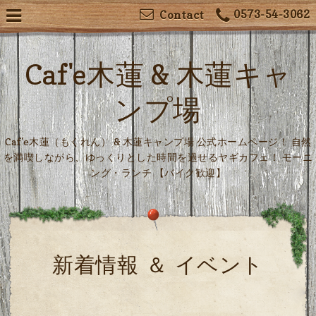
0573-54-3062
Contact
Caf'e木蓮 & 木蓮キャ
ンプ場
Caf'e木蓮（もくれん） & 木蓮キャンプ場 公式ホームページ！ 自然
を満喫しながら、ゆっくりとした時間を過せるヤギカフェ！ モーニ
ング・ランチ 【バイク歓迎】
新着情報 ＆ イベント