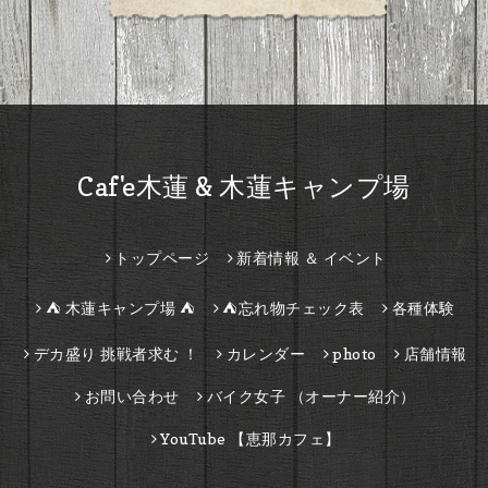
Caf'e木蓮 & 木蓮キャンプ場
トップページ
新着情報 ＆ イベント
⛺ 木蓮キャンプ場 ⛺
⛺忘れ物チェック表
各種体験
デカ盛り 挑戦者求む ！
カレンダー
photo
店舗情報
お問い合わせ
バイク女子 （オーナー紹介）
YouTube 【恵那カフェ】