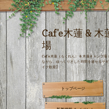
Caf'e木蓮 &
場
Caf'e木蓮（もくれん） & 木蓮キャンプ
ながら、ゆっくりとした時間を過せるヤギ
イク歓迎】
トップページ