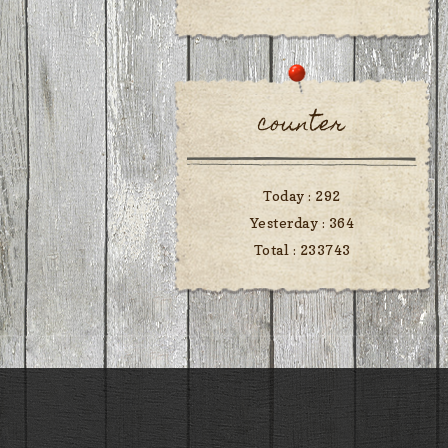
counter
Today :
292
Yesterday :
364
Total :
233743