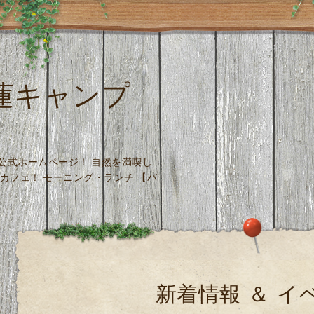
 木蓮キャンプ
場 公式ホームページ！ 自然を満喫し
カフェ！ モーニング・ランチ 【バ
新着情報 ＆ イ