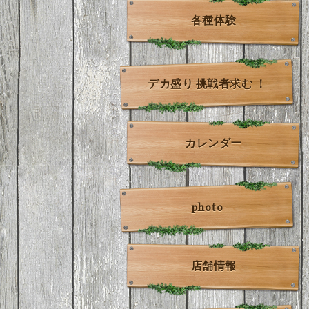
各種体験
デカ盛り 挑戦者求む ！
カレンダー
photo
店舗情報