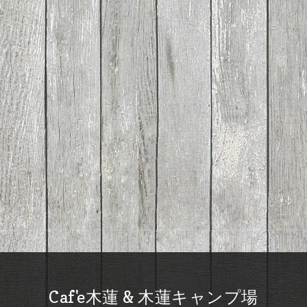
Caf'e木蓮 & 木蓮キャンプ場