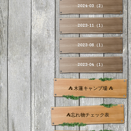
2024-03（2）
2023-11（1）
2023-08（1）
2023-04（1）
⛺ 木蓮キャンプ場 ⛺
⛺忘れ物チェック表